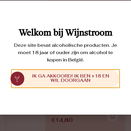
€
19,30
Welkom bij Wijnstroom
Deze site bevat alcoholische producten. Je
Petit Mont
moet 18 jaar of ouder zijn om alcohol te
CABERNET FRANC
2021
kopen in België.
Het dominante kleigehalte in de
bodem geeft deze cuvée frisheid en
levendigheid. Aroma’s van rode
IK GA AKKOORD! IK BEN +18 EN
bessen en zwart fruit,
WIL DOORGAAN
geconcentreerd, zijdezachte
tannines, lange en zachte afdronk,
een frisse en evenwichtige
Cabernet Franc uit Bourgueil
€
14,80