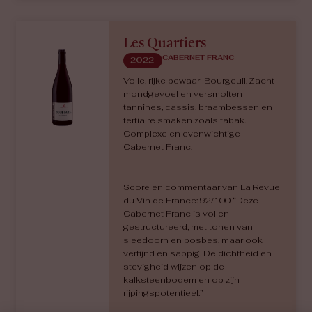
Les Quartiers
CABERNET FRANC
2022
Volle, rijke bewaar-Bourgeuil. Zacht
mondgevoel en versmolten
tannines, cassis, braambessen en
tertiaire smaken zoals tabak.
Complexe en evenwichtige
Cabernet Franc.
Score en commentaar van La Revue
du Vin de France: 92/100 “D
eze
Cabernet Franc is vol en
gestructureerd, met tonen van
sleedoorn en bosbes. maar ook
verfijnd en sappig. De dichtheid en
stevigheid wijzen op de
kalksteenbodem en op zijn
rijpingspotentieel.”