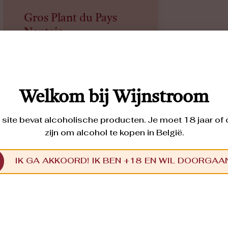
Gros Plant du Pays
Nantais
FOLLE BLANCHE
2022
Typisch voor Folle Blanche zijn de
hoge zuren, de smaak van citrus
(citroen, pompelmoes) en de florale
toetsen. Deze wijn is bovendien
Welkom bij Wijnstroom
intens, mineraal en met hints van
peer. Score van La Revue du Vin de
France: 87
site bevat alcoholische producten. Je moet 18 jaar of
zijn om alcohol te kopen in België.
€
13,20
IK GA AKKOORD! IK BEN +18 EN WIL DOORGAA