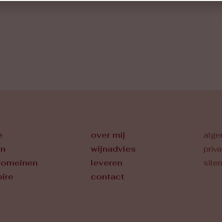
e
over mij
alge
en
wijnadvies
priv
domeinen
leveren
site
oire
contact