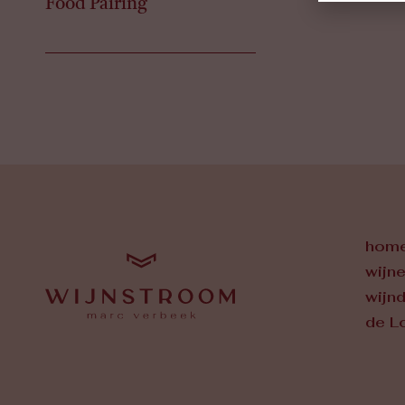
Food Pairing
hom
wijn
wijn
de L