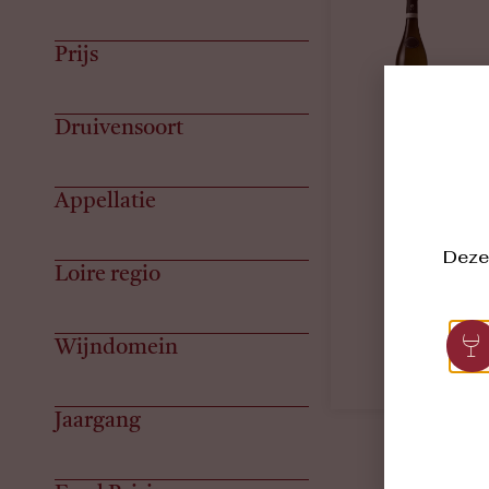
Prijs
Druivensoort
Appellatie
Deze 
Loire regio
Wijndomein
Jaargang