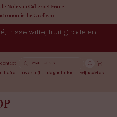
de Noir van Cabernet Franc,
gastronomische Grolleau
 frisse witte, fruitig rode en
contact
e Loire
over mij
degustaties
wijnadvies
OP