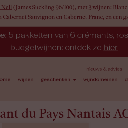
 Nell
(James Suckling 96/100), met 3 wijnen:
Blanc 
n Cabernet Sauvignon en Cabernet Franc, en een 
ie
: 5 pakketten van 6 crémants, rosé,
budgetwijnen: ontdek ze
hier
nieuws & advies
ome
wijnen
geschenken
wijndomeinen
d
lant du Pays Nantais A