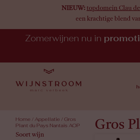
NIEUW:
topdomein Clau de
een krachtige blend va
Zomerwijnen nu in
promot
h
Home
/ Appellatie / Gros
Gros P
Plant du Pays Nantais AOP
Soort wijn