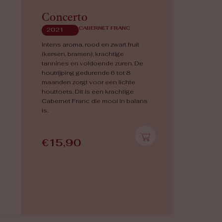
Concerto
CABERNET FRANC
2021
Intens aroma, rood en zwart fruit
(kersen, bramen), krachtige
tannines en voldoende zuren. De
houtrijping gedurende 6 tot 8
maanden zorgt voor een lichte
houttoets. Dit is een krachtige
Cabernet Franc die mooi in balans
is.
€
15,90