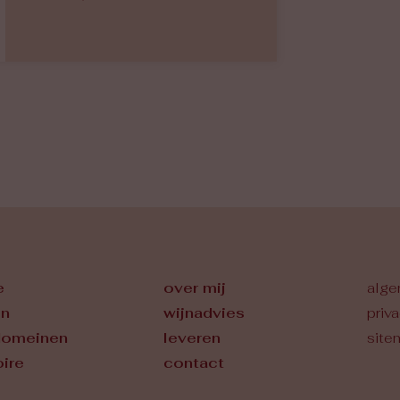
e
over mij
alge
en
wijnadvies
priv
domeinen
leveren
site
oire
contact