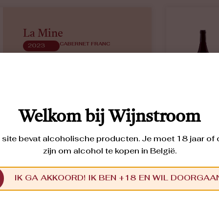
La Mine
CABERNET FRANC
2023
Geconcentreerd klein rood fruit en
bloemige toetsen, rond, zijdezachte
tannines. Elegant en delicaat.
€
18,50
Welkom bij Wijnstroom
site bevat alcoholische producten. Je moet 18 jaar of
zijn om alcohol te kopen in België.
IK GA AKKOORD! IK BEN +18 EN WIL DOORGAA