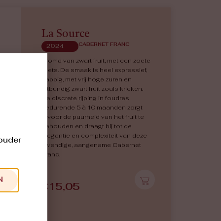
La Source
CABERNET FRANC
2024
Aroma van zwart fruit, met een zoete
toets. De smaak is heel expressief,
sappig, met vrij hoge zuren en
uitbundig zwart fruit zoals krieken.
De discrete rijping in foudres
gedurende 5 à 10 maanden zorgt
ervoor de puurheid van het fruit te
behouden en draagt bij tot de
elegantie en complexiteit van deze
 ouder
levendige, aangename Cabernet
Franc.
N
€
15,05