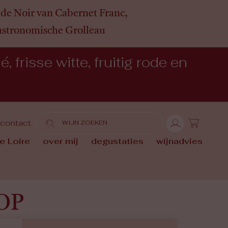
de Noir van Cabernet Franc,
gastronomische Grolleau
 frisse witte, fruitig rode en
contact
e Loire
over mij
degustaties
wijnadvies
AOP