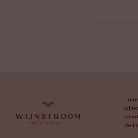
hom
wijn
wijn
de L