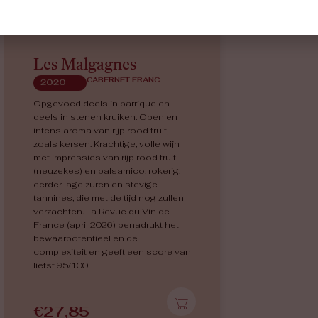
Les Malgagnes
CABERNET FRANC
2020
Opgevoed deels in barrique en
deels in stenen kruiken. Open en
intens aroma van rijp rood fruit,
zoals kersen. Krachtige, volle wijn
met impressies van rijp rood fruit
(neuzekes) en balsamico, rokerig,
eerder lage zuren en stevige
tannines, die met de tijd nog zullen
verzachten. La Revue du Vin de
France (april 2026) benadrukt het
bewaarpotentieel en de
complexiteit en geeft een score van
liefst 95/100.
€
27,85