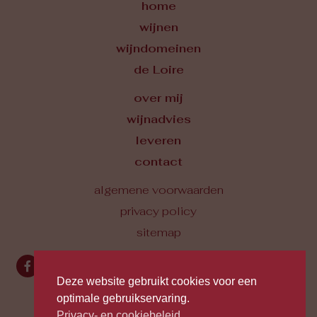
La Mine
CABERNET FRANC
2023
Geconcentreerd klein rood fruit en
bloemige toetsen, rond, zijdezachte
tannines. Elegant en delicaat.
€
18,50
Deze website gebruikt cookies voor een
optimale gebruikservaring.
Privacy- en cookiebeleid