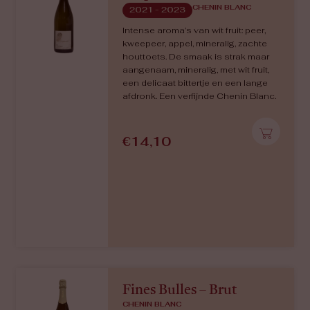
€
23,80
Domaine
ROMORANTIN
2021
Romorantin is een zeldzaam
druivenras, uit de appellatie Cour-