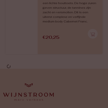
Intense aroma’s van vanille en toast.
Smaak: zachte en frisse aanzet, rijk
en harmonieus, met een mooie
balans tussen mineraliteit en de
delicate houtrijping. Elegant,
aangenaam, met een lange afdronk.
Nieuw
€
18,95