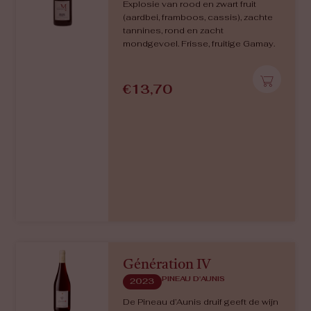
Empreinte
CHENIN BLANC
2021 - 2023
Intense aroma’s van wit fruit: peer,
kweepeer, appel, mineralig, zachte
houttoets. De smaak is strak maar
aangenaam, mineralig, met wit fruit,
een delicaat bittertje en een lange
afdronk. Een verfijnde Chenin Blanc.
€
14,10