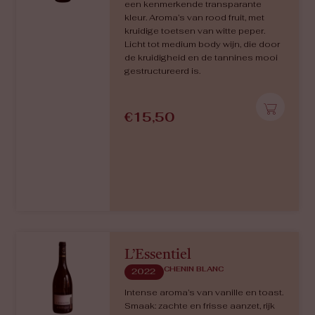
Fines Bulles – Brut
CHENIN BLANC
Veel fijne belletjes, fris en fruitig
(appel, peer), mineralig, soepel en
toch strak, met een lange afdronk.
€
16,40