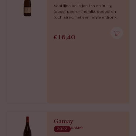
Cheverny. We proeven rijpe citrus en
mineraliteit met een zoete
honingtoets en een bittertje in de
afdronk. Dit is een complexe,
evenwichtige maaltijdwijn met een
zuur-zoet-bitter combinatie.
€
18,90