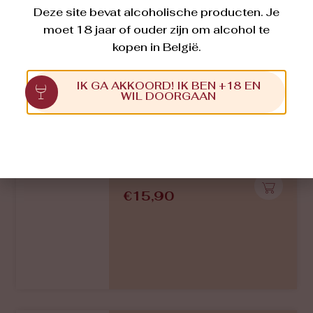
Deze site bevat alcoholische producten. Je
moet 18 jaar of ouder zijn om alcohol te
kopen in België.
Château de la Grille
CABERNET FRANC
2022
IK GA AKKOORD! IK BEN +18 EN
Deels opgevoed in barrique en
WIL DOORGAAN
deels in inox cuve, daarna 2 jaar
rijping op fles. Aroma’s en smaken
van sous-bois, tabak, leder, kruiden,
zwart fruit. Een volle, rijke en
complexe Cabernet Franc met
fluwelige tannines, voldoende zuren,
een subtiele houttoets en
rokerigheid en een lange afdronk.
€
26,95