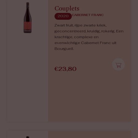
Concerto
CABERNET FRANC
2021
Intens aroma, rood en zwart fruit
(kersen, bramen), krachtige tannines
en voldoende zuren. De houtrijping
gedurende 6 tot 8 maanden zorgt
voor een lichte houttoets. Dit is een
krachtige Cabernet Franc die mooi
in balans is.
€
15,90