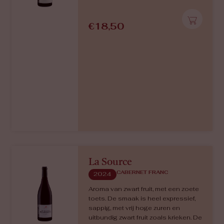
Génération IV
PINEAU D'AUNIS
2023
De Pineau d’Aunis druif geeft de wijn
een kenmerkende transparante
kleur. Aroma’s van rood fruit, met
kruidige toetsen van witte peper.
Licht tot medium body wijn, die door