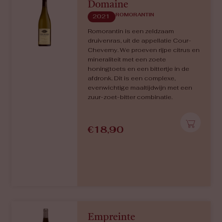
Couplets
CABERNET FRANC
2020
Zwart fruit, rijpe zwarte kriek,
geconcentreerd, kruidig, rokerig. Een
krachtige, complexe en
evenwichtige Cabernet Franc uit
Bourgueil.