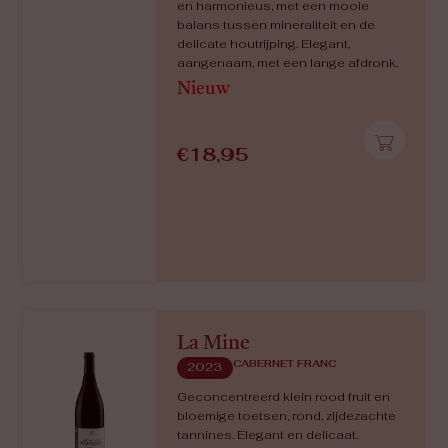
Gamay
GAMAY
2022
Explosie van rood en zwart fruit
(aardbei, framboos, cassis), zachte
tannines, rond en zacht
mondgevoel. Frisse, fruitige Gamay.
€
13,70