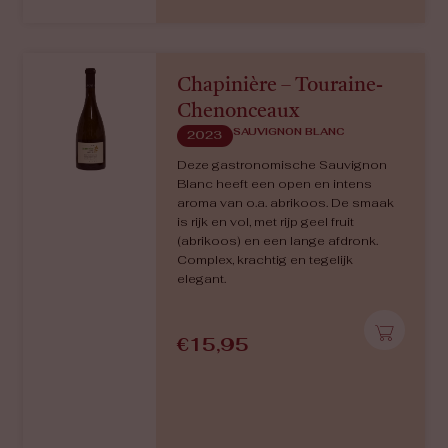
rijpe peer, een zacht mondgevoel en
een stevig bittertje in de lange
afdronk. Complexe en evenwichtige
Sauvignon Blanc.
€
10,50
Chapinière – Touraine-