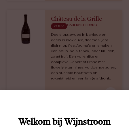
Chenonceaux
SAUVIGNON BLANC
2023
Deze gastronomische Sauvignon
Blanc heeft een open en intens
aroma van o.a. abrikoos. De smaak
is rijk en vol, met rijp geel fruit
(abrikoos) en een lange afdronk.
Complex, krachtig en tegelijk
elegant.
€
15,95
Welkom bij Wijnstroom