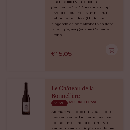
de kruidigheid en de tannines mooi
gestructureerd is.
€
15,50
L’Essentiel
CHENIN BLANC
2022