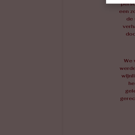
perso
een zo
de 
verh
doo
We 
werde
wijnl
he
gel
gerec