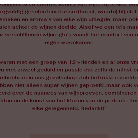
onlijkheid en enorme kennis van wijn. Hij leidde on
rgvuldig geselecteerd assortiment, waarbij hij niet
smaken en aroma’s van elke wijn uitlegde, maar oo
alen achter de wijnen deelde. Alsof we een reis ma
r verschillende wijnregio’s vanuit het comfort van 
eigen woonkamer.
waren met een groep van 12 vrienden en al onze vr
n met zoveel geduld en passie dat zelfs de minst e
iefhebbers in ons gezelschap zich betrokken voeld
bben niet alleen super wijnen geproefd, maar ook v
eerd over de nuances van wijnproeven, combineren
hten en de kunst van het kiezen van de perfecte fle
elke gelegenheid. Bedankt!”