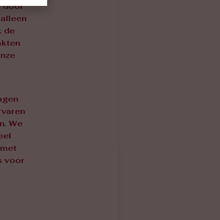
s door
 alleen
k de
akten
onze
agen
rvaren
en. We
eel
 met
s voor