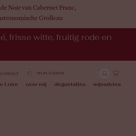
de Noir van Cabernet Franc,
gastronomische Grolleau
 frisse witte, fruitig rode en
contact
e Loire
over mij
degustaties
wijnadvies