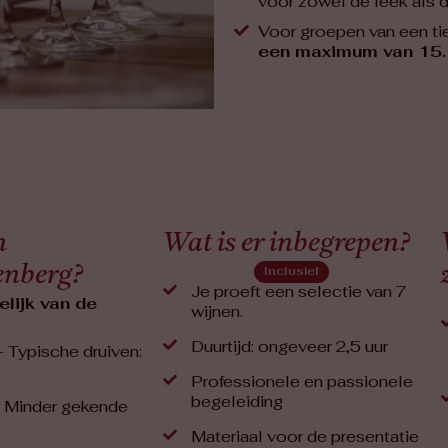
voor zowel de leek als d
Voor groepen van een ti
een maximum van 15.
n
Wat is er inbegrepen?
enberg?
Inclusief
Je proeft een selectie van 7
elijk van de
wijnen.
Duurtijd: ongeveer 2,5 uur
– Typische druiven:
Professionele en passionele
begeleiding
 - Minder gekende
Materiaal voor de presentatie