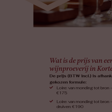
Wat is de prijs van ee
wijnproeverij in Kort
De prijs (BTW incl.) is afhank
gekozen formule:
Loire: van monding tot bron 
€175
Loire: van monding tot bron
druiven: €190