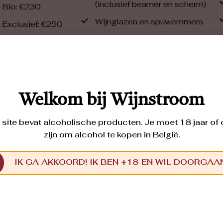
(inclusief beamer en scherm)
- Bio: €230
Wijnglazen en spuwemmers
- Exclusief: €250
Proefnotitieboekje
Gratis levering van alle
tijdens de proeverij bestelde
wijnen
Welkom bij Wijnstroom
site bevat alcoholische producten. Je moet 18 jaar of
zijn om alcohol te kopen in België.
IK GA AKKOORD! IK BEN +18 EN WIL DOORGAA
e wijnproeverij aan huis met Marc was een top-erva
wist ons meteen op ons gemak te stellen met zijn