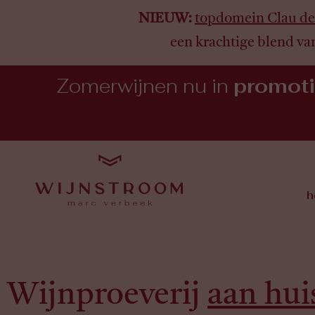
NIEUW:
topdomein Clau de
een krachtige blend va
Zomerwijnen nu in
promot
h
Wijnproeverij
aan hui