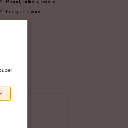
Brood, indien gewenst
Een goeie sfeer
 ouder
N
ring.
 warme