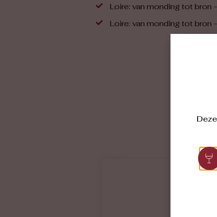
Loire: van monding tot bron 
Loire: van monding tot bron 
Deze 
“Onz
Marc 