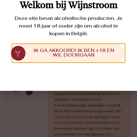
de open vensters vooraan (voor de
Welkom bij Wijnstroom
modellen met 2 of 3 flessen). Plat
geleverd.
Deze site bevat alcoholische producten. Je
moet 18 jaar of ouder zijn om alcohol te
€
2,00
kopen in België.
IK GA AKKOORD! IK BEN +18 EN
WIL DOORGAAN
Geschenkverpakking
voor 3 flessen
-
De geschenkverpakking heeft een
elegante lederprint in het
bordeauxkleurige lakpapier waaruit
deze flesverpakkingen gemaakt zijn.
U kan kiezen uit verpakkingen voor
1, 2 of 3 flessen. De modellen voor
meerdere flessen zijn voorzien van
een praktische handgreep. De