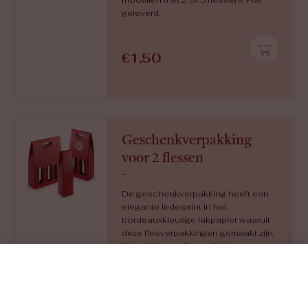
modellen met 2 of 3 flessen). Plat
geleverd.
€
1,50
Geschenkverpakking
voor 2 flessen
-
De geschenkverpakking heeft een
elegante lederprint in het
bordeauxkleurige lakpapier waaruit
deze flesverpakkingen gemaakt zijn.
U kan kiezen uit verpakkingen voor
1, 2 of 3 flessen. De modellen voor
meerdere flessen zijn voorzien van
een praktische handgreep. De
flessen blijven mooi zichtbaar door