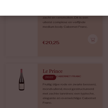
aanzet, daarna kruidig en aards, met
een lichte houttoets. De hoge zuren
geven structuur, de tannines zijn
zacht en versmolten. Dit is een
uiterst complexe en verfijnde
medium body Cabernet Franc.
€
20,25
Le Prince
CABERNET FRANC
2022
Fruitig (rijpe rode en zwarte bessen),
mondvullend, mooi gestructureerd
met zachte tannines: een typische,
elegante en evenwichtige Cabernet
Franc.