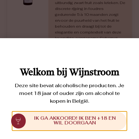
uitbundig zwart fruit zoals krieken. De
discrete rijping in foudres
gedurende 5 à 10 maanden zorgt
ervoor de puurheid van het fruit te
behouden en draagt bij tot de
elegantie en complexiteit van deze
levendige, aangename Cabernet
Franc.
€
15,05
Welkom bij Wijnstroom
Deze site bevat alcoholische producten. Je
moet 18 jaar of ouder zijn om alcohol te
Le Château de la
kopen in België.
Bonnelière
CABERNET FRANC
2020
IK GA AKKOORD! IK BEN +18 EN
WIL DOORGAAN
Aroma’s van rood fruit zoals rode
bessen, verder kruiden en aardse
toetsen. In de mond een fruitige