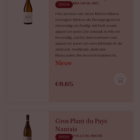
MELON BLANC
2024
Het aroma van deze Melon Blanc
(vroeger: Melon de Bourgogne) is
mineralig en fruitig: wit fruit zoals
appel en peer. De smaak is fris en
levendig, zacht, met toetsen van
appel en peer, en een bittertje in de
afdronk. Verfijnde, delicate
Muscadet die mooi in balans is.
Nieuw
€
8,65
Gros Plant du Pays
Nantais
FOLLE BLANCHE
2022