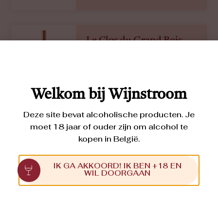
Le Clos du Grand Bois
MELON BLANC
2018
Een discrete neus met aroma’s van
geconfijt fruit. In de mond fruitig (rijp
steenfruit), nootmuskaat en een
Welkom bij Wijnstroom
mineralige afdronk. Dit is een uiterst
delikate, ‘vrouwelijke’ Melon Blanc
(vroeger: Melon de Bourgogne),
Deze site bevat alcoholische producten. Je
wellicht niet toevallig gemaakt door
moet 18 jaar of ouder zijn om alcohol te
een wijnbouwster.
kopen in België.
€
13,40
IK GA AKKOORD! IK BEN +18 EN
WIL DOORGAAN