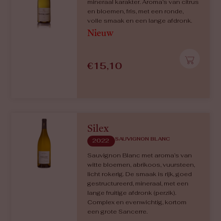
mineraal karakter. Aroma’s van citrus
en bloemen, fris, met een ronde,
volle smaak en een lange afdronk.
Nieuw
€
15,10
Silex
SAUVIGNON BLANC
2022
Sauvignon Blanc met aroma’s van
witte bloemen, abrikoos, vuursteen,
licht rokerig. De smaak is rijk, goed
gestructureerd, mineraal, met een
lange fruitige afdronk (perzik).
Complex en evenwichtig, kortom
een grote Sancerre.