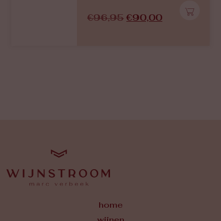
€
96,95
€
90,00
home
wijnen