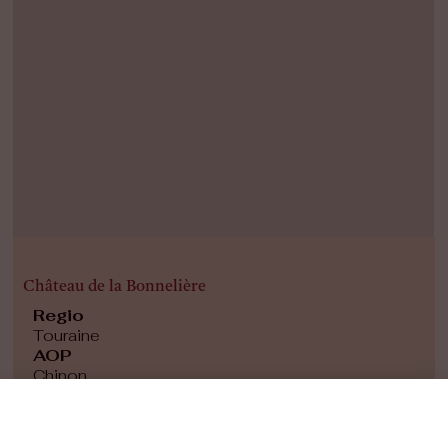
Château de la Bonnelière
Regio
Touraine
AOP
Chinon
Druiven
Cabernet Franc, Chenin Blanc, Sauvignon Blanc