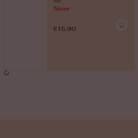
wijn.
Nieuw
€
15,90