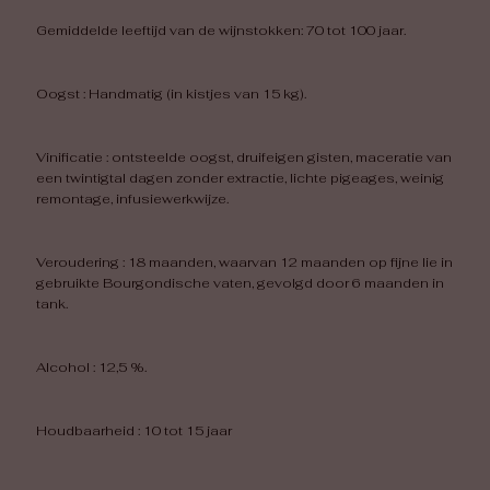
Gemiddelde leeftijd van de wijnstokken: 70 tot 100 jaar.
Oogst : Handmatig (in kistjes van 15 kg).
Vinificatie : ontsteelde oogst, druifeigen gisten, maceratie van
een twintigtal dagen zonder extractie, lichte pigeages, weinig
remontage, infusiewerkwijze.
Veroudering : 18 maanden, waarvan 12 maanden op fijne lie in
gebruikte Bourgondische vaten, gevolgd door 6 maanden in
tank.
Alcohol : 12,5 %.
Houdbaarheid : 10 tot 15 jaar