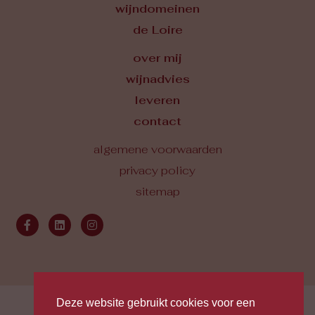
wijndomeinen
de Loire
over mij
wijnadvies
leveren
contact
algemene voorwaarden
privacy policy
sitemap
Deze website gebruikt cookies voor een
© Marc Verbeek 2026 . Site by
The Online Builders