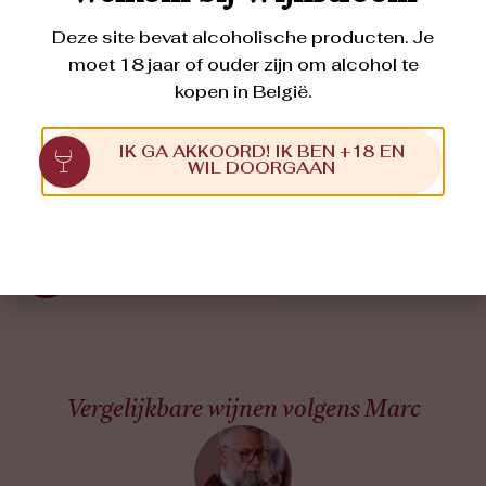
Foodpairing
Deze site bevat alcoholische producten. Je
Groene asperges met mousselinesaus, gegrilde vis, wit
moet 18 jaar of ouder zijn om alcohol te
vlees, gerechten met Aziatische invloeden, sauzen op
basis van aromatische kruiden
kopen in België.
IK GA AKKOORD! IK BEN +18 EN
WIL DOORGAAN
Appellatie
Vin de France
Download wijnfiche
Vergelijkbare wijnen volgens Marc