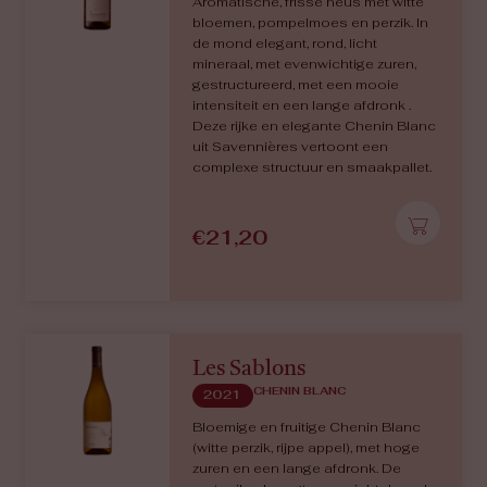
Aromatische, frisse neus met witte
bloemen, pompelmoes en perzik. In
de mond elegant, rond, licht
mineraal, met evenwichtige zuren,
gestructureerd, met een mooie
intensiteit en een lange afdronk .
Deze rijke en elegante Chenin Blanc
uit Savennières vertoont een
complexe structuur en smaakpallet.
€
21,20
Les Sablons
CHENIN BLANC
2021
Bloemige en fruitige Chenin Blanc
(witte perzik, rijpe appel), met hoge
zuren en een lange afdronk. De