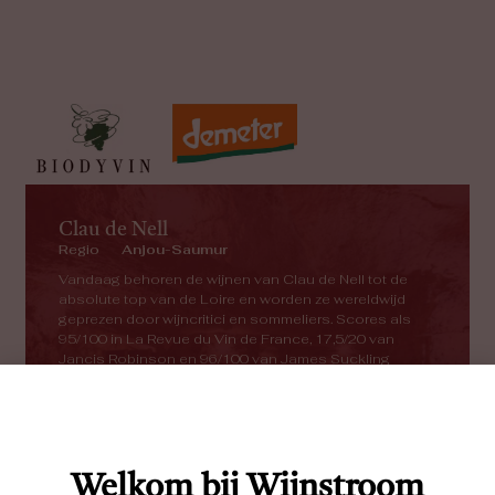
Clau de Nell
Regio
Anjou-Saumur
Vandaag behoren de wijnen van Clau de Nell tot de
absolute top van de Loire en worden ze wereldwijd
geprezen door wijncritici en sommeliers. Scores als
95/100 in La Revue du Vin de France, 17,5/20 van
Jancis Robinson en 96/100 van James Suckling
bevestigen wat elke liefhebber proeft: dit zijn wijnen met
ziel,...
Meer over dit wijndomein
Welkom bij Wijnstroom