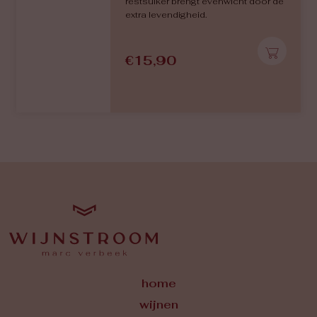
restsuiker brengt evenwicht door de
extra levendigheid.
€
15,90
home
wijnen