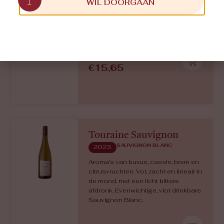
WIL DOORGAAN
Blanc (wit fruit, citrus, tropisch fruit),
verder witte bloemen, mineralig,
hoge zuren. Mondvullend, elegant en
gelaagd.
€
15,65
Touraine Sauvignon
SAUVIGNON BLANC
2023
Aroma’s van buxus, cassis, brem en
citrusvruchten. Vol, zacht en lineair in
de mond, met een licht bittere
afdronk. Evenwichtige, vlot drinkbare
Sauvignon Blanc.