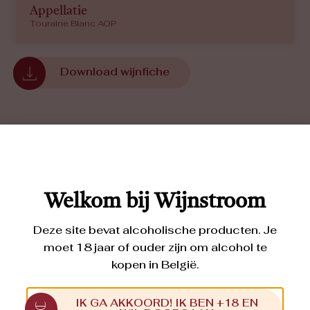
Appellatie
Touraine Blanc AOP
Download wijnfiche
Vergelijkbare wijnen volgens Marc
Welkom bij Wijnstroom
Deze site bevat alcoholische producten. Je
moet 18 jaar of ouder zijn om alcohol te
kopen in België.
La Jouvencelle
CHENIN BLANC
2024
IK GA AKKOORD! IK BEN +18 EN
Verrassend frisse, fruitige Chenin