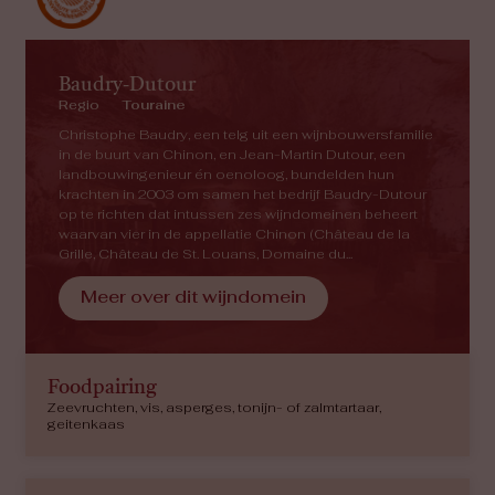
Baudry-Dutour
Regio
Touraine
Christophe Baudry, een telg uit een wijnbouwersfamilie
in de buurt van Chinon, en Jean-Martin Dutour, een
landbouwingenieur én oenoloog, bundelden hun
krachten in 2003 om samen het bedrijf Baudry-Dutour
op te richten dat intussen zes wijndomeinen beheert
waarvan vier in de appellatie Chinon (Château de la
Grille, Château de St. Louans, Domaine du...
Meer over dit wijndomein
Foodpairing
Zeevruchten, vis, asperges, tonijn- of zalmtartaar,
geitenkaas