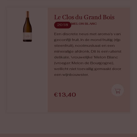
Le Clos du Grand Bois
MELON BLANC
2018
Een discrete neus met aroma’s van
geconfijt fruit. In de mond fruitig (rijp
steenfruit), nootmuskaat en een
mineralige afdronk. Dit is een uiterst
delikate, ‘vrouwelijke’ Melon Blanc
(vroeger: Melon de Bourgogne),
wellicht niet toevallig gemaakt door
een wijnbouwster.
€
13,40