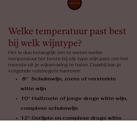
Welke temperatuur past best
bij welk wijntype?
Het is dus belangrijk om te weten welke
temperatuur het beste bij elk type wijn past om het
meeste uit je wijnervaring te halen. Daarbij kan je
volgende vuistregels hanteren:
8° Schuimwijn, zoete of versterkte
witte wijn
10° Halfzoete of jonge droge witte wijn,
complexe schuimwijn
12° Gerijpte en complexe droge witte
wijn, rosé