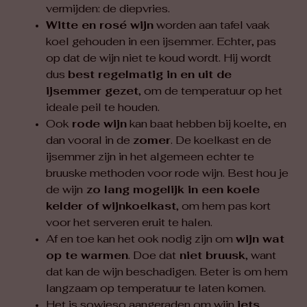
vermijden: de diepvries.
Witte en rosé wijn
worden aan tafel vaak
koel gehouden in een ijsemmer. Echter, pas
op dat de wijn niet te koud wordt. Hij wordt
dus
best regelmatig in en uit de
ijsemmer gezet
, om de temperatuur op het
ideale peil te houden.
Ook
rode wijn
kan baat hebben bij koelte, en
dan vooral in de
zomer
. De koelkast en de
ijsemmer zijn in het algemeen echter te
bruuske methoden voor rode wijn. Best hou je
de wijn
zo lang mogelijk in een koele
kelder of wijnkoelkast
, om hem pas kort
voor het serveren eruit te halen.
Af en toe kan het ook nodig zijn om
wijn wat
op te warmen
. Doe dat
niet bruusk
, want
dat kan de wijn beschadigen. Beter is om hem
langzaam op temperatuur te laten komen.
Het is sowieso aangeraden om wijn
iets