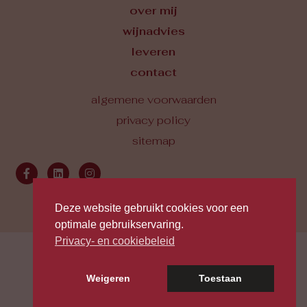
over mij
wijnadvies
leveren
contact
algemene voorwaarden
privacy policy
sitemap
Deze website gebruikt cookies voor een
optimale gebruikservaring.
Privacy- en cookiebeleid
© Marc Verbeek 2026 . Site by
The Online Builders
Weigeren
Toestaan