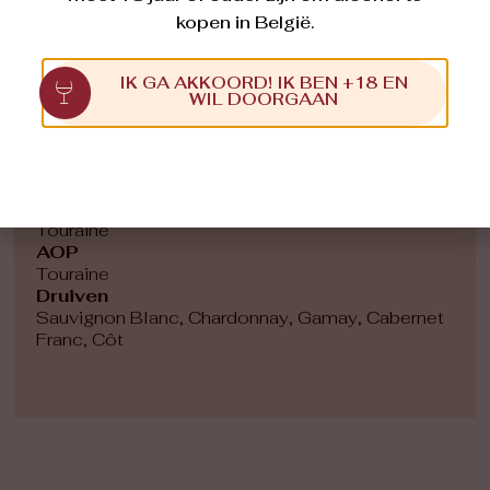
kopen in België.
IK GA AKKOORD! IK BEN +18 EN
WIL DOORGAAN
Domaine de Marcé
Regio
Touraine
AOP
Touraine
Druiven
Sauvignon Blanc, Chardonnay, Gamay, Cabernet
Franc, Côt