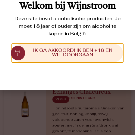
Welkom bij Wijnstroom
restzoet), frisse zuren en een bittere
toets.
Deze site bevat alcoholische producten. Je
moet 18 jaar of ouder zijn om alcohol te
€
11,40
kopen in België.
IK GA AKKOORD! IK BEN +18 EN
WIL DOORGAAN
Echanges Chaleureux
CHENIN BLANC
2024
Honingzoete fruitaroma’s. Smaken van
geel fruit, honing, konfijt, terwijl
voldoende zuren voor evenwicht
zorgen, met in de lange afdronk wat
gekonfijte mandarine. Dit is een