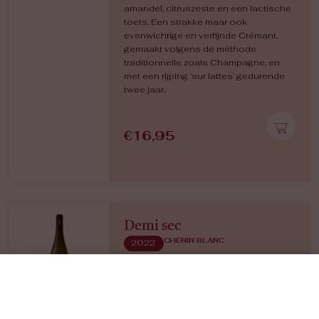
amandel, citruszeste en een lactische
toets. Een strakke maar ook
evenwichtige en verfijnde Crémant,
gemaakt volgens de méthode
traditionnelle zoals Champagne, en
met een rijping ‘sur lattes’ gedurende
twee jaar.
€
16,95
Demi sec
CHENIN BLANC
2022
Bloemige lente aroma’s, verder perzik
en rijpe peer, wat mineraliteit. De
smaak van deze demi-sec is zeer
complex met een mooi evenwicht
tussen zoet (rijpe peer, appelsien,