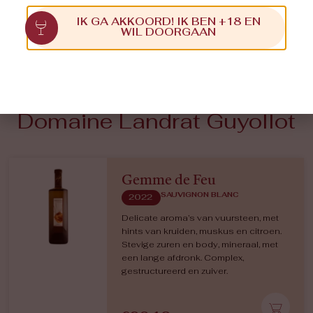
IK GA AKKOORD! IK BEN +18 EN
WIL DOORGAAN
Ontdek de wijnen van
Domaine Landrat Guyollot
Gemme de Feu
SAUVIGNON BLANC
2022
Delicate aroma’s van vuursteen, met
hints van kruiden, muskus en citroen.
Stevige zuren en body, mineraal, met
een lange afdronk. Complex,
gestructureerd en zuiver.