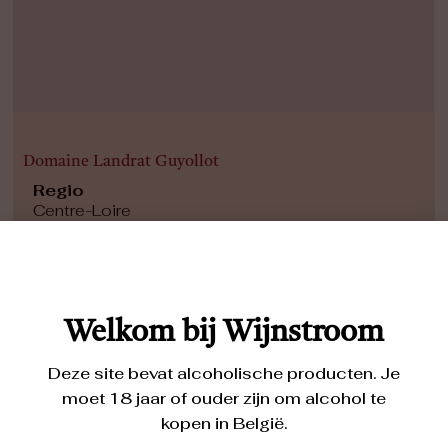
Domaine Landrat Guyollot
Regio
Centre-Loire
AOP
Pouilly Fumé, Pouilly-sur-Loire
Druiven
Sauvignon Blanc, Chasselas
Welkom bij Wijnstroom
Deze site bevat alcoholische producten. Je
moet 18 jaar of ouder zijn om alcohol te
kopen in België.