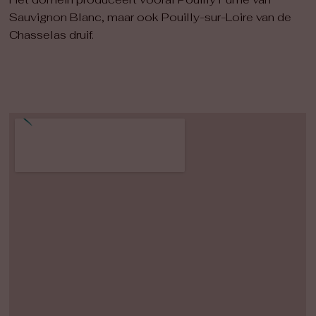
Het domein produceert vooral Pouilly Fumé van
Sauvignon Blanc, maar ook Pouilly-sur-Loire van de
Chasselas druif.