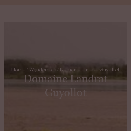
Home
/
Wijndomein
/ Domaine Landrat Guyollot
Domaine Landrat
Guyollot