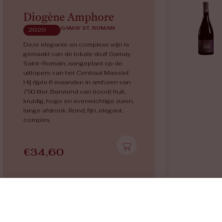
Diogène Amphore
GAMAY ST. ROMAIN
2020
Deze elegante en complexe wijn is
gemaakt van de lokale druif Gamay
Saint-Romain, aangeplant op de
uitlopers van het Centraal Massief.
Hij rijpte 6 maanden in amforen van
750 liter. Barstend van (rood) fruit,
kruidig, hoge en evenwichtige zuren,
lange afdronk. Rond, fijn, elegant,
complex.
€
34,60