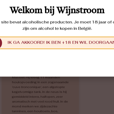
Welkom bij Wijnstroom
site bevat alcoholische producten. Je moet 18 jaar of
zijn om alcohol te kopen in België.
IK GA AKKOORD! IK BEN +18 EN WIL DOORGAA
La Chapelle
GAMAY ST. ROMAIN
2020
Deze verfijnde en evenwichtige wijn
is gemaakt van de lokale druif
Gamay Saint-Romain, aangeplant
op de uitlopers van het Centraal
Massief. Hij kreeg 11 maanden
houtopvoeding in een zogenaamde
‘cuve tronconique’, een afgetopte
kegelvormige tank. In de neus is hij
gemiddeld intens, halfopen, zeer
aromatisch met veel rood fruit. In de
mond merken we zijdezachte
tannines, een houttoets, bos,