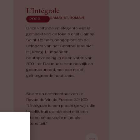
L’Intégrale
GAMAY ST. ROMAIN
2023
Deze verfijnde en elegante wijn is
gemaakt van de lokale druif Gamay
Saint-Romain, aangeplant op de
uitlopers van het Centraal Massief.
Hij kreeg 11 maanden
houtopvoeding in eiken vaten van
500 liter. Dat maakt hem ook rijk en
gestructureerd, met een mooi
geïntegreerde houttoets.
Score en commentaar van La
Revue du Vin de France: 92/100,
“
L’Intégrale is een prachtige wijn, die
heerlijk fruit combineert met een
zilte en smaakvolle minerale
intensiteit.”