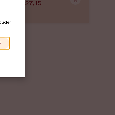
€
27,15
 ouder
N