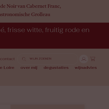
de Noir van Cabernet Franc,
gastronomische Grolleau
 frisse witte, fruitig rode en
contact
e Loire
over mij
degustaties
wijnadvies