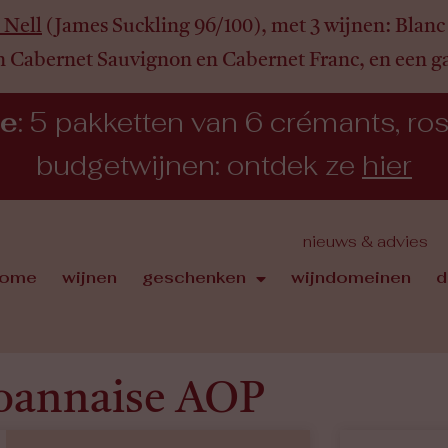
 Nell
(James Suckling 96/100), met 3 wijnen:
Blanc 
n Cabernet Sauvignon en Cabernet Franc, en een 
ie
: 5 pakketten van 6 crémants, rosé,
budgetwijnen: ontdek ze
hier
nieuws & advies
ome
wijnen
geschenken
wijndomeinen
d
oannaise AOP