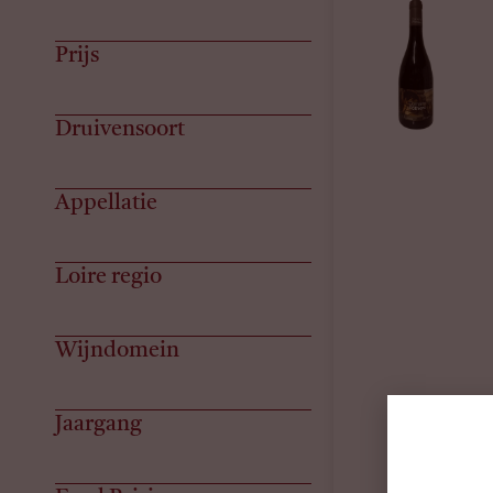
Prijs
Druivensoort
Appellatie
Loire regio
Wijndomein
Jaargang