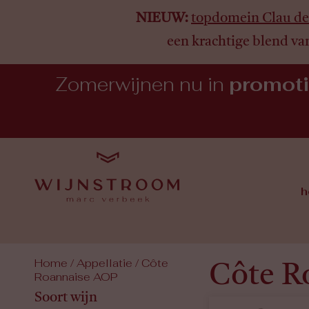
NIEUW:
topdomein Clau de
een krachtige blend va
Zomerwijnen nu in
promot
h
Home
/ Appellatie / Côte
Côte R
Roannaise AOP
Soort wijn