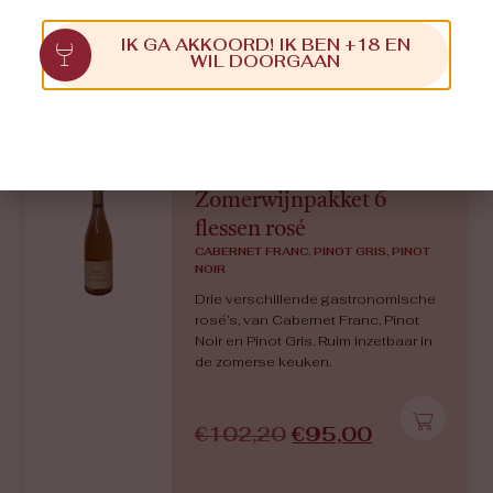
IK GA AKKOORD! IK BEN +18 EN
WIL DOORGAAN
€
98,70
€
90,00
Zomerwijnpakket 6
flessen rosé
CABERNET FRANC, PINOT GRIS, PINOT
NOIR
Drie verschillende gastronomische
rosé’s, van Cabernet Franc, Pinot
Noir en Pinot Gris. Ruim inzetbaar in
de zomerse keuken.
€
102,20
€
95,00