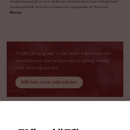
ondersteund door een delicate tanninestructuur. Het geheel
onderscheidt zich door harmonie, elegantie en finesse.
Nieuw
Twijfel je nog aan 1 van onze wijnen uit ons
assortiment dan helpen we je graag verder
met ons wijnadvies.
Klik hier voor wijnadvies
Vergelijkbare wijnen volgens Marc