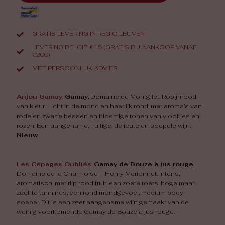
GRATIS LEVERING IN REGIO LEUVEN
LEVERING BELGIË: €15 (GRATIS BIJ AANKOOP VANAF
€200)
MET PERSOONLIJK ADVIES
Anjou Gamay
:
Gamay
, Domaine de Montgilet. Robijnrood
van kleur. Licht in de mond en heerlijk rond, met aroma’s van
rode en zwarte bessen en bloemige tonen van viooltjes en
rozen. Een aangename, fruitige, delicate en soepele wijn.
Nieuw
Les Cépages Oubliés
:
Gamay de Bouze à jus rouge
,
Domaine de la Charmoise – Henry Marionnet. Intens,
aromatisch, met rijp rood fruit, een zoete toets, hoge maar
zachte tannines, een rond mondgevoel, medium body,
soepel. Dit is een zeer aangename wijn gemaakt van de
weinig voorkomende Gamay de Bouze à jus rouge.