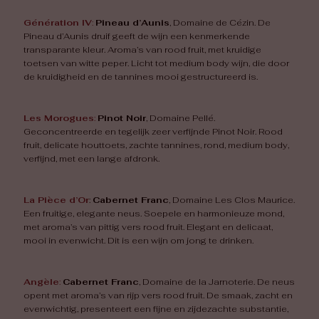
Génération
IV
:
Pineau d’Aunis
, Domaine de Cézin. De
Pineau d’Aunis druif geeft de wijn een kenmerkende
transparante kleur. Aroma’s van rood fruit, met kruidige
toetsen van witte peper. Licht tot medium body wijn, die door
de kruidigheid en de tannines mooi gestructureerd is.
Les Morogues
:
Pinot Noir
, Domaine Pellé.
Geconcentreerde en tegelijk zeer verfijnde Pinot Noir. Rood
fruit, delicate houttoets, zachte tannines, rond, medium body,
verfijnd, met een lange afdronk.
La Pièce d’Or
:
Cabernet Franc
, Domaine Les Clos Maurice.
Een fruitige, elegante neus. Soepele en harmonieuze mond,
met aroma’s van pittig vers rood fruit. Elegant en delicaat,
mooi in evenwicht. Dit is een wijn om jong te drinken.
Angèle
:
Cabernet Franc
, Domaine de la Jarnoterie. De neus
opent met aroma’s van rijp vers rood fruit. De smaak, zacht en
evenwichtig, presenteert een fijne en zijdezachte substantie,