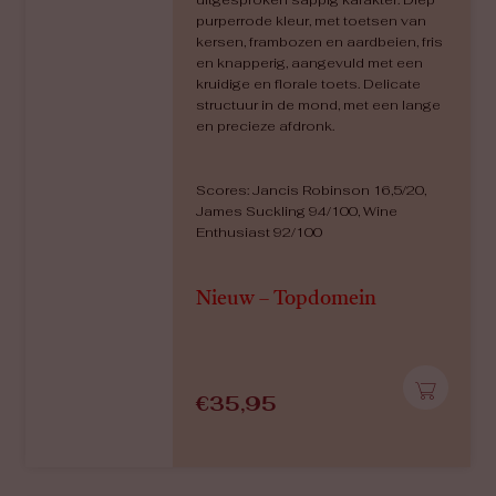
uitgesproken sappig karakter. Diep
purperrode kleur, met toetsen van
kersen, frambozen en aardbeien, fris
en knapperig, aangevuld met een
kruidige en florale toets. Delicate
structuur in de mond, met een lange
en precieze afdronk.
Scores: Jancis Robinson 16,5/20,
James Suckling 94/100, Wine
Enthusiast 92/100
Nieuw – Topdomein
€
35,95