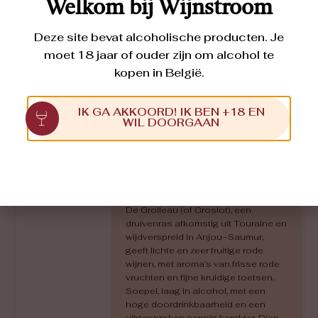
Welkom bij Wijnstroom
Deze site bevat alcoholische producten. Je
moet 18 jaar of ouder zijn om alcohol te
kopen in België.
Grolleau
IK GA AKKOORD! IK BEN +18 EN
GROLLEAU
2023
WIL DOORGAAN
Volgens James Suckling: “
Probably
the best Grolleau we get to taste
every year
”
De Grolleau (of Groslot), een
druivenras afkomstig uit Touraine en
wijdverspreid in Anjou–Saumur,
geeft lichte en zeer fruitige rode
wijnen, met aroma’s van frisse rode
vruchten en fijne kruidige toetsen.
Soepel, laag in alcohol, met een
hoge doordrinkbaarheid en een