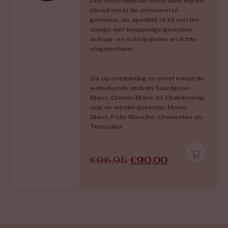
Zes verschillende frisse witte wijnen,
ideaal om in de zomerzon te
genieten, als aperitief, of bij een fris
slaatje met knapperige groenten,
schaal- en schelpdieren en lichte
visgerechten.
Ga op ontdekking en proef naast de
welbekende druiven Sauvignon
Blanc, Chenin Blanc en Chardonnay
ook de minder gekende: Melon
Blanc, Folle Blanche, Chasselas en
Tressalier.
€
96,95
€
90,00