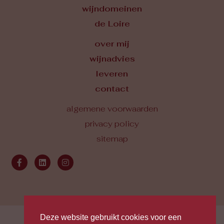
wijndomeinen
de Loire
over mij
wijnadvies
leveren
contact
algemene voorwaarden
privacy policy
sitemap
Deze website gebruikt cookies voor een
© Marc Verbeek 2026 . Site by
The Online Builders