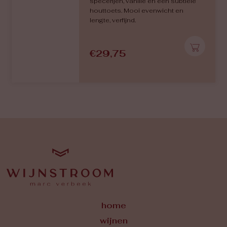
specerijen, vanille en een subtiele
houttoets. Mooi evenwicht en
lengte, verfijnd.
€
29,75
home
wijnen