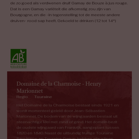
de zo goed als verdwenen druif Gamay de Bouze à jus rouge.
Dat is een Gamay variëteit die afkomstig zou zijn van
Bourgogne, en die -in tegenstelling tot de meeste andere
druiven- rood sap heeft. Gekoeld te drinken (12 tot 14°)
Domaine de la Charmoise - Henry
Marionnet
Regio
Touraine
Het Domaine de la Charmoise bestaat sinds 1921 en
wordt momenteel geleid door Jean-Sébastien
Marionnet. De bodem van de wijngaarden bestaat uit
steenachtige klei met zand of grind. Het domein bezit
de oudste wijngaard van Frankrijk, aangeplant tussen
1820 en 1840. Naast de uitbundig fruitige Touraine