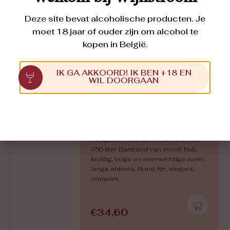
Deze site bevat alcoholische producten. Je
moet 18 jaar of ouder zijn om alcohol te
kopen in België.
Diogène Amphore
IK GA AKKOORD! IK BEN +18 EN
WIL DOORGAAN
GAMAY ST. ROMAIN
2020
Deze elegante en complexe wijn is
gemaakt van de lokale druif Gamay
Saint-Romain, aangeplant op de
uitlopers van het Centraal Massief.
Hij rijpte 6 maanden in amforen van
750 liter. Barstend van (rood) fruit,
kruidig, hoge en evenwichtige zuren,
lange afdronk. Rond, fijn, elegant,
complex.
€
34,60