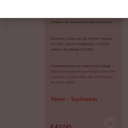
rijping en boter. Zachte en tegelijk
levendige aanzet, gedragen door
een mooie energie. Ziltige finale met
grote lengte. Een wijn met een fijne,
strakke en aanhoudende structuur.
Scores: La Revue du Vin de France
91/100, Jancis Robinson 17,5/20,
James Suckling 93/100.
Commentaar van James Suckling:
https://www.jamessuckling.com/vide
os/wine-crush-clau-de-nell-blanc-
de-noir-2022
Nieuw – Topdomein
€
43,50