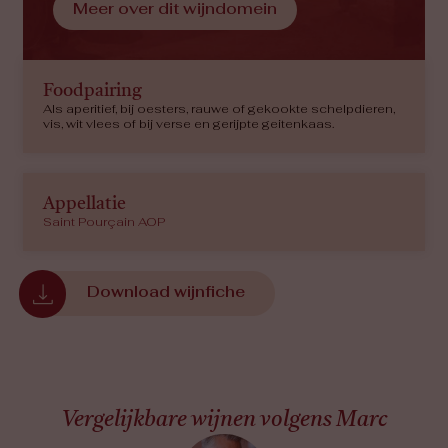
Meer over dit wijndomein
Foodpairing
Als aperitief, bij oesters, rauwe of gekookte schelpdieren,
vis, wit vlees of bij verse en gerijpte geitenkaas.
Appellatie
Saint Pourçain AOP
Download wijnfiche
Vergelijkbare wijnen volgens Marc