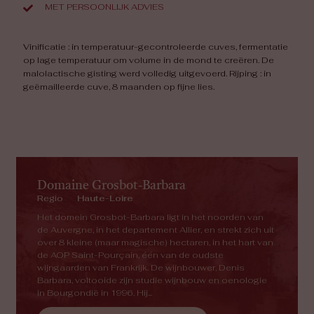
MET PERSOONLIJK ADVIES
Vinificatie : in temperatuur-gecontroleerde cuves, fermentatie
op lage temperatuur om volume in de mond te creëren. De
malolactische gisting werd volledig uitgevoerd. Rijping : in
geëmailleerde cuve, 8 maanden op fijne lies.
Domaine Grosbot-Barbara
Regio
Haute-Loire
Het domein Grosbot-Barbara ligt in het noorden van
de Auvergne, in het departement Allier, en strekt zich uit
over 8 kleine (maar magische) hectaren, in het hart van
de AOP Saint-Pourçain, één van de oudste
wijngaarden van Frankrijk. De wijnbouwer, Denis
Barbara, voltooide zijn studie wijnbouw en oenologie
in Bourgondië in 1996. Hij...