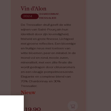
Vin d’Alon
CHARDONNAY,
2024
TRESSALIER
De Tressalier-druif geeft de witte
wijnen van Saint-Pourçain hun
identiteit door zijn levendigheid,
frisheid en grote finesse. Lichtgeel
met groene reflecties. Een bloemige
en fruitige neus met toetsen van
witte bloemen, peer en mirabel. In de
mond vol en rond, mooie zuren,
mineraliteit, met een zilte finale die
wordt gedragen door citrusaroma’s
en een vleugje pompelmoeszeste.
Elegante en complexe blend van
70% Chardonnay en 30%
Tressalier.
Nieuw
€
19,90