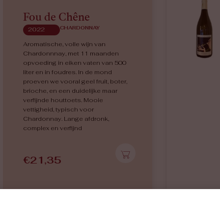
Fou de Chêne
CHARDONNAY
2022
Aromatische, volle wijn van
Chardonnnay, met 11 maanden
opvoeding in eiken vaten van 500
liter en in foudres. In de mond
proeven we vooral geel fruit, boter,
brioche, en een duidelijke maar
verfijnde houttoets. Mooie
vettigheid, typisch voor
Chardonnay. Lange afdronk,
complex en verfijnd
€
21,35