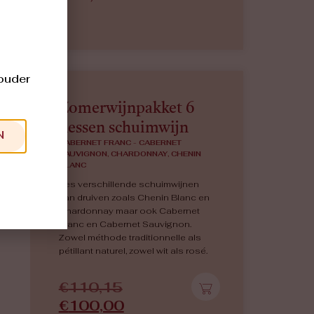
 ouder
Zomerwijnpakket 6
flessen schuimwijn
N
CABERNET FRANC - CABERNET
SAUVIGNON, CHARDONNAY, CHENIN
BLANC
Zes verschillende schuimwijnen
van druiven zoals Chenin Blanc en
Chardonnay maar ook Cabernet
Franc en Cabernet Sauvignon.
Zowel méthode traditionnelle als
pétillant naturel, zowel wit als rosé.
€
110,15
€
100,00