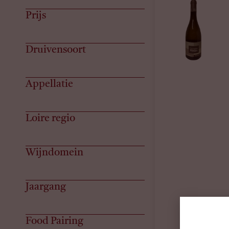
Prijs
Druivensoort
Appellatie
Loire regio
Wijndomein
Jaargang
Food Pairing