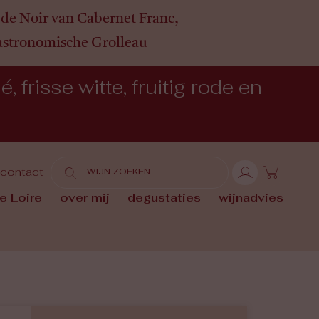
de Noir van Cabernet Franc,
gastronomische Grolleau
 frisse witte, fruitig rode en
contact
e Loire
over mij
degustaties
wijnadvies