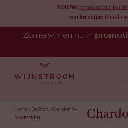
NIEUW:
topdomein Clau de
een krachtige blend va
Zomerwijnen nu in
promot
h
Home
/ Druiven / Chardonnay
Chard
Soort wijn