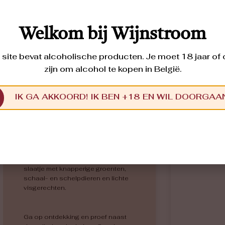
Welkom bij Wijnstroom
site bevat alcoholische producten. Je moet 18 jaar of
zijn om alcohol te kopen in België.
Zomerwijnpakket 6
flessen fris wit
IK GA AKKOORD! IK BEN +18 EN WIL DOORGAA
CHARDONNAY, CHASSELAS, CHENIN
BLANC, FOLLE BLANCHE, MELON
BLANC, SAUVIGNON BLANC,
TRESSALIER
Zes verschillende frisse witte
wijnen, ideaal om in de zomerzon te
genieten, als aperitief, of bij een fris
slaatje met knapperige groenten,
schaal- en schelpdieren en lichte
visgerechten.
Ga op ontdekking en proef naast