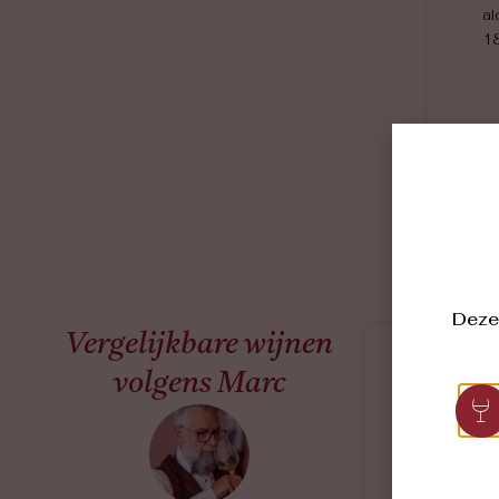
al
18
Deze 
Vergelijkbare wijnen
volgens Marc