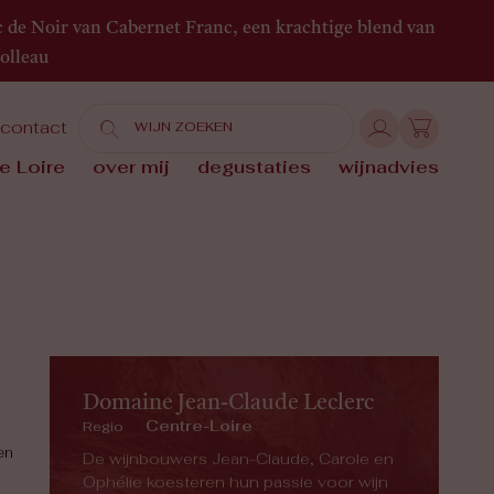
c de Noir van Cabernet Franc, een krachtige blend van
olleau
contact
e Loire
over mij
degustaties
wijnadvies
Domaine Jean-Claude Leclerc
Centre-Loire
Regio
en
De wijnbouwers Jean-Claude, Carole en
Ophélie koesteren hun passie voor wijn