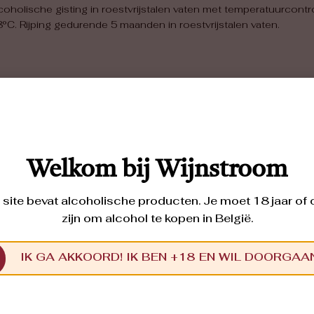
coholische gisting in roestvrijstalen vaten met temperatuurcontr
°C. Rijping gedurende 5 maanden in roestvrijstalen vaten.
Welkom bij Wijnstroom
site bevat alcoholische producten. Je moet 18 jaar of
zijn om alcohol te kopen in België.
La Jouvencelle
IK GA AKKOORD! IK BEN +18 EN WIL DOORGAA
CHENIN BLANC
2024
Verrassend frisse, fruitige Chenin
Blanc (wit fruit, citrus, tropisch fruit),
verder witte bloemen, mineralig, hoge