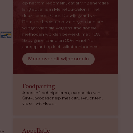
op het familiedomein, dat al vijf generaties
lang actief is in Menetou-Salon in het
departement Cher. De wijngaard van
Domaine Leclerc omvat negen hectare
wijngaarden die volgens traditionele
methoden worden bewerkt, met 70%
Sauvignon Blanc en 30% Pinot Noir
aangeplant op klei-kalksteenbodems....
Meer over dit wijndomein
Foodpairing
Aperitief, schelpdieren, carpaccio van
Sint-Jakobsschelp met citrusvruchten,
vis en wit vlees…
Appellatie
t,