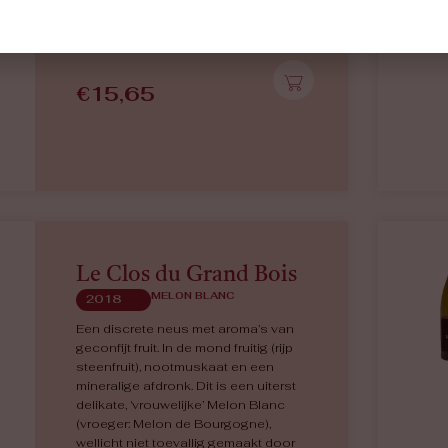
zuren. Mondvullend, elegant en
gelaagd.
€
15,65
Le Clos du Grand Bois
MELON BLANC
2018
Een discrete neus met aroma’s van
geconfijt fruit. In de mond fruitig (rijp
steenfruit), nootmuskaat en een
mineralige afdronk. Dit is een uiterst
delikate, ‘vrouwelijke’ Melon Blanc
(vroeger: Melon de Bourgogne),
wellicht niet toevallig gemaakt door