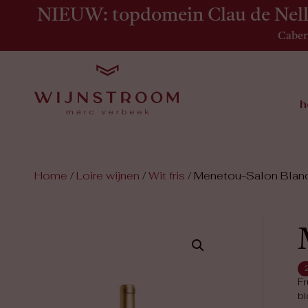
NIEUW: topdomein Clau de Nell 
Caber
h
Home
/
Loire wijnen
/
Wit fris
/ Menetou-Salon Blan
Fr
bl