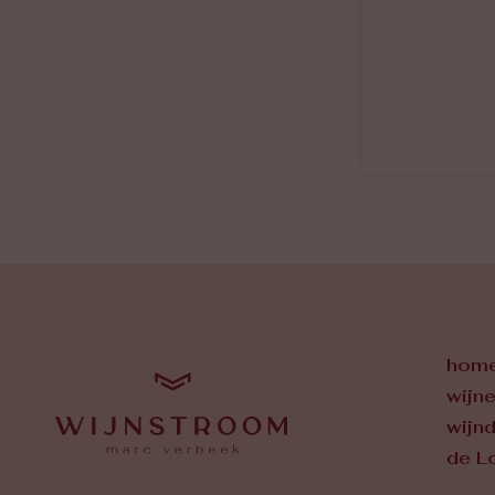
hom
wijn
wijn
de L