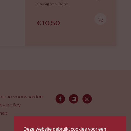
Sauvignon Blanc.
€
10,50
mene voorwaarden
acy policy
map
Deze website gebruikt cookies voor een