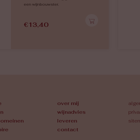
een wijnbouwster.
€
13,40
e
over mij
alge
en
wijnadvies
priv
domeinen
leveren
site
oire
contact