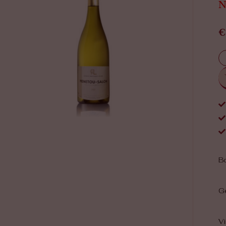
N
€
Bo
Ge
Vi