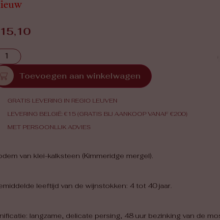
ieuw
15,10
Toevoegen aan winkelwagen
GRATIS LEVERING IN REGIO LEUVEN
LEVERING BELGIË: €15 (GRATIS BIJ AANKOOP VANAF €200)
MET PERSOONLIJK ADVIES
dem van klei-kalksteen (Kimmeridge mergel).
middelde leeftijd van de wijnstokken: 4 tot 40 jaar.
nificatie: langzame, delicate persing, 48 uur bezinking van de mos