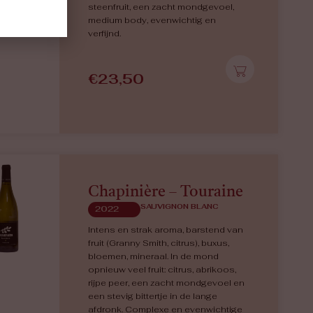
steenfruit, een zacht mondgevoel,
medium body, evenwichtig en
verfijnd.
€
23,50
Chapinière – Touraine
SAUVIGNON BLANC
2022
Intens en strak aroma, barstend van
fruit (Granny Smith, citrus), buxus,
bloemen, mineraal. In de mond
opnieuw veel fruit: citrus, abrikoos,
rijpe peer, een zacht mondgevoel en
een stevig bittertje in de lange
afdronk. Complexe en evenwichtige