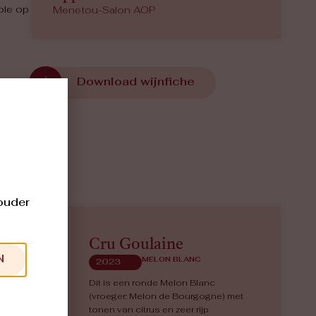
ole op
Menetou-Salon AOP
Download wijnfiche
 ouder
Cru Goulaine
N
MELON BLANC
2023
Dit is een ronde Melon Blanc
(vroeger: Melon de Bourgogne) met
tonen van citrus en zeer rijp